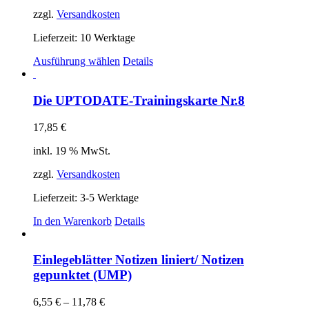
zzgl.
Versandkosten
Lieferzeit:
10 Werktage
Dieses
Ausführung wählen
Details
Produkt
weist
mehrere
Die UPTODATE-Trainingskarte Nr.8
Varianten
auf.
17,85
€
Die
Optionen
inkl. 19 % MwSt.
können
auf
zzgl.
Versandkosten
der
Produktseite
Lieferzeit:
3-5 Werktage
gewählt
In den Warenkorb
Details
werden
Einlegeblätter Notizen liniert/ Notizen
gepunktet (UMP)
6,55
€
–
11,78
€