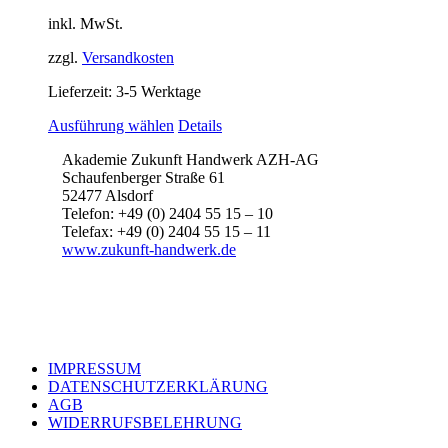
inkl. MwSt.
zzgl.
Versandkosten
Lieferzeit:
3-5 Werktage
Dieses
Ausführung wählen
Details
Produkt
Akademie Zukunft Handwerk AZH-AG
weist
Schaufenberger Straße 61
mehrere
52477 Alsdorf
Varianten
Telefon: +49 (0) 2404 55 15 – 10
auf.
Telefax: +49 (0) 2404 55 15 – 11
Die
www.zukunft-handwerk.de
Optionen
können
auf
der
Produktseite
gewählt
werden
IMPRESSUM
DATENSCHUTZERKLÄRUNG
AGB
WIDERRUFSBELEHRUNG