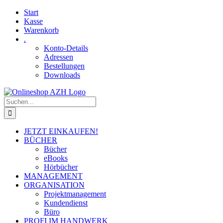
Skip
Facebook
YouTube
Start
to
Kasse
content
Warenkorb
.
Konto-Details
Adressen
Bestellungen
Downloads
Suche
nach:
JETZT EINKAUFEN!
BÜCHER
Bücher
eBooks
Hörbücher
MANAGEMENT
ORGANISATION
Projektmanagement
Kundendienst
Büro
PROFI IM HANDWERK