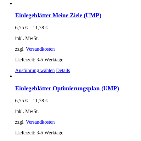
Einlegeblätter Meine Ziele (UMP)
6,55
€
–
11,78
€
inkl. MwSt.
zzgl.
Versandkosten
Lieferzeit:
3-5 Werktage
Dieses
Ausführung wählen
Details
Produkt
weist
mehrere
Einlegeblätter Optimierungsplan (UMP)
Varianten
auf.
6,55
€
–
11,78
€
Die
Optionen
inkl. MwSt.
können
auf
zzgl.
Versandkosten
der
Produktseite
Lieferzeit:
3-5 Werktage
gewählt