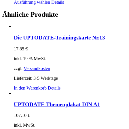
Dieses
Ausführung wählen
Details
werden
Produkt
weist
Ähnliche Produkte
mehrere
Varianten
auf.
Die
Die UPTODATE-Trainingskarte Nr.13
Optionen
können
auf
17,85
€
der
inkl. 19 % MwSt.
Produktseite
gewählt
zzgl.
Versandkosten
werden
Lieferzeit:
3-5 Werktage
In den Warenkorb
Details
UPTODATE Themenplakat DIN A1
107,10
€
inkl. MwSt.