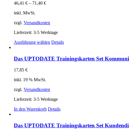
46,41
€
–
71,40
€
inkl. MwSt.
zzgl.
Versandkosten
Lieferzeit:
3-5 Werktage
Dieses
Ausführung wählen
Details
Produkt
weist
mehrere
Das UPTODATE Trainingskarten Set Kommuni
Varianten
auf.
17,85
€
Die
Optionen
inkl. 19 % MwSt.
können
auf
zzgl.
Versandkosten
der
Produktseite
Lieferzeit:
3-5 Werktage
gewählt
In den Warenkorb
Details
werden
Das UPTODATE Trainingskarten Set Kundendi