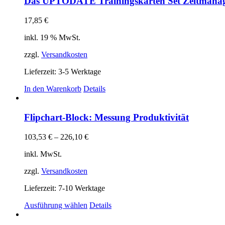
Das UPTODATE Trainingskarten Set Zeitmana
17,85
€
inkl. 19 % MwSt.
zzgl.
Versandkosten
Lieferzeit:
3-5 Werktage
In den Warenkorb
Details
Flipchart-Block: Messung Produktivität
103,53
€
–
226,10
€
inkl. MwSt.
zzgl.
Versandkosten
Lieferzeit:
7-10 Werktage
Dieses
Ausführung wählen
Details
Produkt
weist