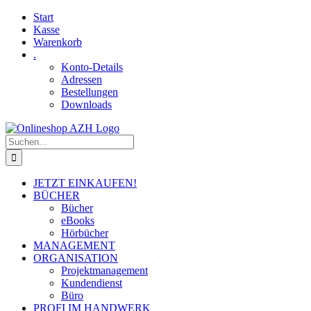
Skip
Facebook
YouTube
Start
to
Kasse
content
Warenkorb
.
Konto-Details
Adressen
Bestellungen
Downloads
Suche
nach:
JETZT EINKAUFEN!
BÜCHER
Bücher
eBooks
Hörbücher
MANAGEMENT
ORGANISATION
Projektmanagement
Kundendienst
Büro
PROFI IM HANDWERK