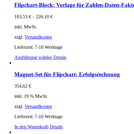
mehrere
Flipchart-Block: Vorlage für Zahlen-Daten-Fak
Varianten
auf.
103,53
€
–
226,10
€
Die
Optionen
inkl. MwSt.
können
auf
zzgl.
Versandkosten
der
Produktseite
Lieferzeit:
7-10 Werktage
gewählt
Dieses
Ausführung wählen
Details
werden
Produkt
weist
mehrere
Magnet-Set für Flipchart: Erfolgsrechnung
Varianten
auf.
354,62
€
Die
Optionen
inkl. 19 % MwSt.
können
auf
zzgl.
Versandkosten
der
Produktseite
Lieferzeit:
7-10 Werktage
gewählt
In den Warenkorb
Details
werden