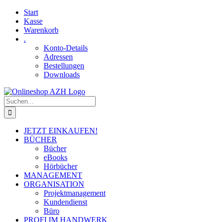
Skip
Facebook
YouTube
Start
to
Kasse
content
Warenkorb
.
Konto-Details
Adressen
Bestellungen
Downloads
Suche
nach:
JETZT EINKAUFEN!
BÜCHER
Bücher
eBooks
Hörbücher
MANAGEMENT
ORGANISATION
Projektmanagement
Kundendienst
Büro
PROFI IM HANDWERK