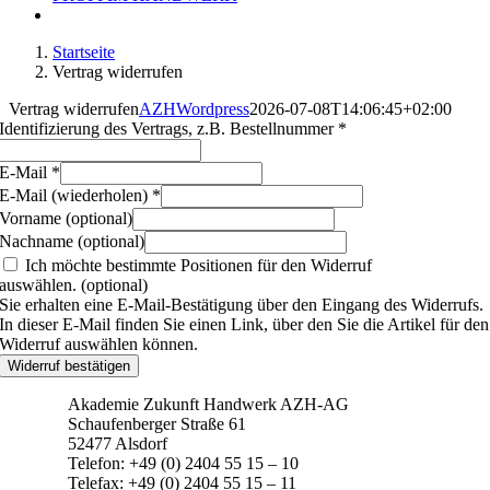
Startseite
Vertrag widerrufen
Vertrag widerrufen
AZHWordpress
2026-07-08T14:06:45+02:00
Identifizierung des Vertrags, z.B. Bestellnummer
*
E-Mail
*
E-Mail (wiederholen)
*
Vorname
(optional)
Nachname
(optional)
Ich möchte bestimmte Positionen für den Widerruf
auswählen.
(optional)
Sie erhalten eine E-Mail-Bestätigung über den Eingang des Widerrufs.
In dieser E-Mail finden Sie einen Link, über den Sie die Artikel für den
Widerruf auswählen können.
Widerruf bestätigen
Akademie Zukunft Handwerk AZH-AG
Schaufenberger Straße 61
52477 Alsdorf
Telefon: +49 (0) 2404 55 15 – 10
Telefax: +49 (0) 2404 55 15 – 11