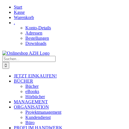
Skip
Facebook
YouTube
Start
to
Kasse
content
Warenkorb
.
Konto-Details
Adressen
Bestellungen
Downloads
Suche
nach:
JETZT EINKAUFEN!
BÜCHER
Bücher
eBooks
Hörbücher
MANAGEMENT
ORGANISATION
Projektmanagement
Kundendienst
Büro
PROFI IM HANDWERK