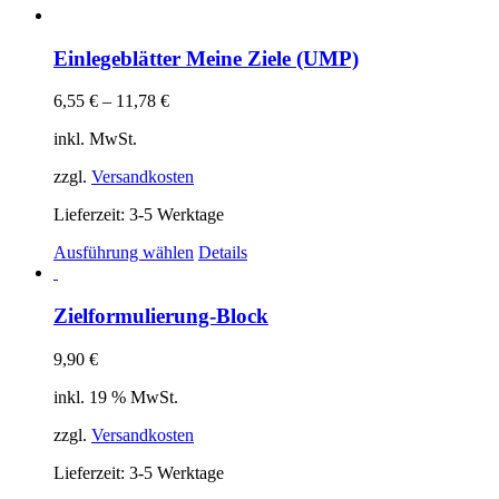
Einlegeblätter Meine Ziele (UMP)
6,55
€
–
11,78
€
inkl. MwSt.
zzgl.
Versandkosten
Lieferzeit:
3-5 Werktage
Dieses
Ausführung wählen
Details
Produkt
weist
mehrere
Zielformulierung-Block
Varianten
auf.
9,90
€
Die
Optionen
inkl. 19 % MwSt.
können
auf
zzgl.
Versandkosten
der
Produktseite
Lieferzeit:
3-5 Werktage
gewählt