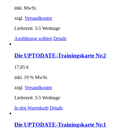
inkl. MwSt.
zzgl.
Versandkosten
Lieferzeit:
3-5 Werktage
Dieses
Ausführung wählen
Details
Produkt
weist
mehrere
Die UPTODATE-Trainingskarte Nr.2
Varianten
auf.
17,85
€
Die
Optionen
inkl. 19 % MwSt.
können
auf
zzgl.
Versandkosten
der
Produktseite
Lieferzeit:
3-5 Werktage
gewählt
In den Warenkorb
Details
werden
Die UPTODATE-Trainingskarte Nr.1