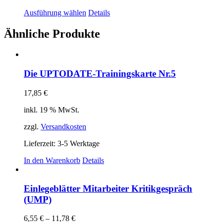
Dieses
Ausführung wählen
Details
Produkt
weist
Ähnliche Produkte
mehrere
Varianten
auf.
Die
Die UPTODATE-Trainingskarte Nr.5
Optionen
können
auf
17,85
€
der
inkl. 19 % MwSt.
Produktseite
gewählt
zzgl.
Versandkosten
werden
Lieferzeit:
3-5 Werktage
In den Warenkorb
Details
Einlegeblätter Mitarbeiter Kritikgespräch
(UMP)
6,55
€
–
11,78
€