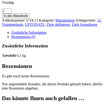
Vorrätig
Die
UPTODATE-
In den Warenkorb
Trainingskarte
Artikelnummer:
UTK13
Kategorie:
Management
Schlagwörter:
12
,
Nr.13
Trainingskarte
,
UPTODATE
,
Ziele definieren
,
Ziele formulieren
Menge
Zusätzliche Information
Rezensionen (0)
Zusätzliche Information
Gewicht
0,1 kg
Rezensionen
Es gibt noch keine Rezensionen.
Nur angemeldete Kunden, die dieses Produkt gekauft haben, dürfen
eine Rezension abgeben.
Das könnte Ihnen auch gefallen …