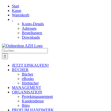
Skip
Facebook
YouTube
Start
to
Kasse
content
Warenkorb
.
Konto-Details
Adressen
Bestellungen
Downloads
Suche
nach:
JETZT EINKAUFEN!
BÜCHER
Bücher
eBooks
Hörbücher
MANAGEMENT
ORGANISATION
Projektmanagement
Kundendienst
Büro
PROFI IM HANDWERK