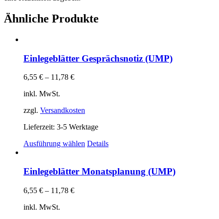
Ähnliche Produkte
Einlegeblätter Gesprächsnotiz (UMP)
6,55
€
–
11,78
€
inkl. MwSt.
zzgl.
Versandkosten
Lieferzeit:
3-5 Werktage
Dieses
Ausführung wählen
Details
Produkt
weist
mehrere
Einlegeblätter Monatsplanung (UMP)
Varianten
auf.
6,55
€
–
11,78
€
Die
Optionen
inkl. MwSt.
können