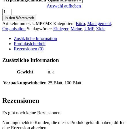
Auswahl aufheben
Einlegeblätter
Meine
In den Warenkorb
Ziele
Artikelnummer:
UMPEMZ
Kategorien:
Büro
,
Management
,
(UMP)
Organisation
Schlagwörter:
Einleger
,
Meine
,
UMP
,
Ziele
Menge
Zusätzliche Information
Produktsicherheit
Rezensionen (0)
Zusätzliche Information
Gewicht
n. a.
Verpackungseinheiten
25 Blatt, 100 Blatt
Rezensionen
Es gibt noch keine Rezensionen.
Nur angemeldete Kunden, die dieses Produkt gekauft haben, dürfen
eine Rezension abgeben.