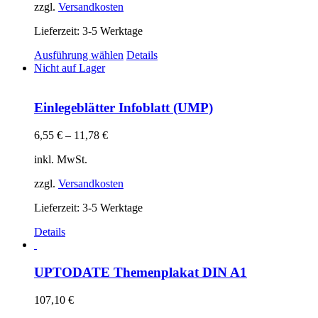
auf
zzgl.
Versandkosten
der
Produktseite
Lieferzeit:
3-5 Werktage
gewählt
Dieses
Ausführung wählen
Details
werden
Produkt
Nicht auf Lager
weist
mehrere
Varianten
Einlegeblätter Infoblatt (UMP)
auf.
Die
6,55
€
–
11,78
€
Optionen
können
inkl. MwSt.
auf
der
zzgl.
Versandkosten
Produktseite
gewählt
Lieferzeit:
3-5 Werktage
werden
Details
UPTODATE Themenplakat DIN A1
107,10
€