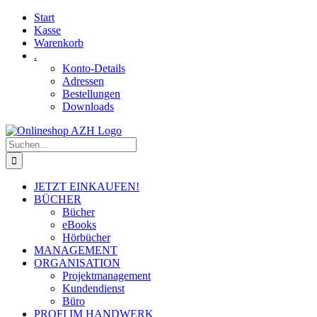
Skip
Facebook
YouTube
Start
to
Kasse
content
Warenkorb
.
Konto-Details
Adressen
Bestellungen
Downloads
Suche
nach:
JETZT EINKAUFEN!
BÜCHER
Bücher
eBooks
Hörbücher
MANAGEMENT
ORGANISATION
Projektmanagement
Kundendienst
Büro
PROFI IM HANDWERK