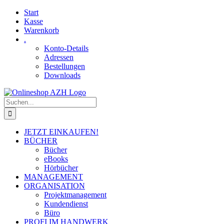
Skip
Facebook
YouTube
Start
to
Kasse
content
Warenkorb
.
Konto-Details
Adressen
Bestellungen
Downloads
Suche
nach:
JETZT EINKAUFEN!
BÜCHER
Bücher
eBooks
Hörbücher
MANAGEMENT
ORGANISATION
Projektmanagement
Kundendienst
Büro
PROFI IM HANDWERK