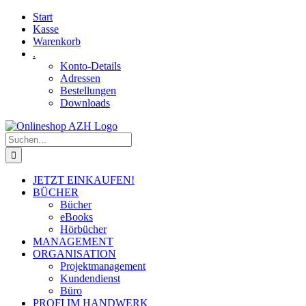
Skip
Facebook
YouTube
Start
to
Kasse
content
Warenkorb
.
Konto-Details
Adressen
Bestellungen
Downloads
Suche
nach:
JETZT EINKAUFEN!
BÜCHER
Bücher
eBooks
Hörbücher
MANAGEMENT
ORGANISATION
Projektmanagement
Kundendienst
Büro
PROFI IM HANDWERK