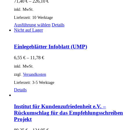
71,40
€
–
226,10
€
inkl. MwSt.
Lieferzeit:
10 Werktage
Dieses
Ausführung wählen
Details
Produkt
Nicht auf Lager
weist
mehrere
Varianten
Einlegeblätter Infoblatt (UMP)
auf.
Die
6,55
€
–
11,78
€
Optionen
inkl. MwSt.
können
auf
zzgl.
Versandkosten
der
Produktseite
Lieferzeit:
3-5 Werktage
gewählt
Details
werden
Institut für Kundenzufriedenheit e.V. –
Rückumschlag für das Empfehlungsschreiben
Projekt