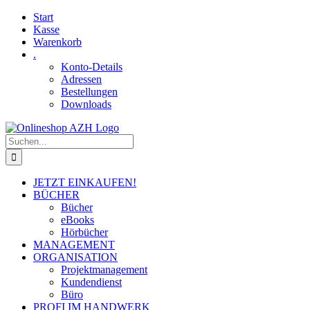
Skip
Facebook
YouTube
Start
to
Kasse
content
Warenkorb
.
Konto-Details
Adressen
Bestellungen
Downloads
Suche
nach:
JETZT EINKAUFEN!
BÜCHER
Bücher
eBooks
Hörbücher
MANAGEMENT
ORGANISATION
Projektmanagement
Kundendienst
Büro
PROFI IM HANDWERK