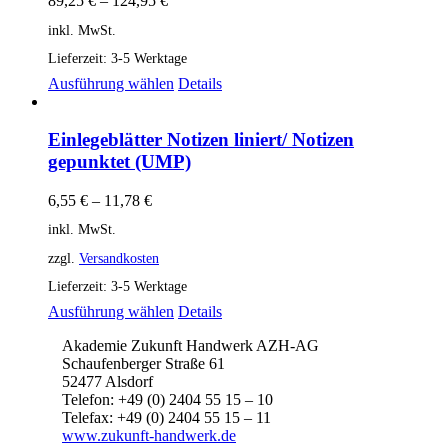
89,25
€
–
124,95
€
inkl. MwSt.
Lieferzeit:
3-5 Werktage
Dieses
Ausführung wählen
Details
Produkt
weist
mehrere
Einlegeblätter Notizen liniert/ Notizen
Varianten
gepunktet (UMP)
auf.
Die
6,55
€
–
11,78
€
Optionen
können
inkl. MwSt.
auf
zzgl.
Versandkosten
der
Produktseite
Lieferzeit:
3-5 Werktage
gewählt
Dieses
Ausführung wählen
Details
werden
Produkt
Akademie Zukunft Handwerk AZH-AG
weist
Schaufenberger Straße 61
mehrere
52477 Alsdorf
Varianten
Telefon: +49 (0) 2404 55 15 – 10
auf.
Telefax: +49 (0) 2404 55 15 – 11
Die
www.zukunft-handwerk.de
Optionen