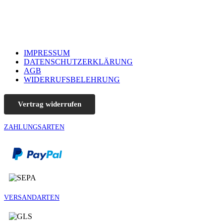
können
auf
der
Produktseite
gewählt
werden
IMPRESSUM
DATENSCHUTZERKLÄRUNG
AGB
WIDERRUFSBELEHRUNG
Vertrag widerrufen
ZAHLUNGSARTEN
VERSANDARTEN