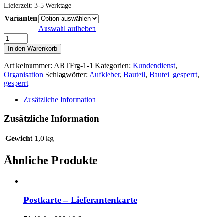
Lieferzeit:
3-5 Werktage
Varianten
Auswahl aufheben
Danke-
Karten-
In den Warenkorb
Set
Menge
Artikelnummer:
ABTFrg-1-1
Kategorien:
Kundendienst
,
Organisation
Schlagwörter:
Aufkleber
,
Bauteil
,
Bauteil gesperrt
,
gesperrt
Zusätzliche Information
Zusätzliche Information
Gewicht
1,0 kg
Ähnliche Produkte
Postkarte – Lieferantenkarte