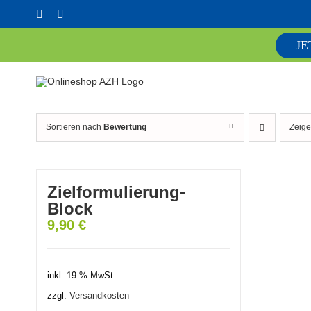
Skip
Facebook
YouTube
to
content
JE
Sortieren nach
Bewertung
Zeig
Zielformulierung-
Block
9,90
€
inkl. 19 % MwSt.
zzgl.
Versandkosten