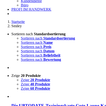
Kundendienst
Büro
PROFI IM HANDWERK
Startseite
Smiley
Sortieren nach
Standardsortierung
Sortieren nach
Standardsortierung
Sortieren nach
Name
Sortieren nach
Preis
Sortieren nach
Datum
Sortieren nach
Beliebtheit
Sortieren nach
Bewertung
Zeige
20 Produkte
Zeige
20 Produkte
Zeige
40 Produkte
Zeige
60 Produkte
Die UPTODATE-Trainingskarte Gute-Laune-Ka