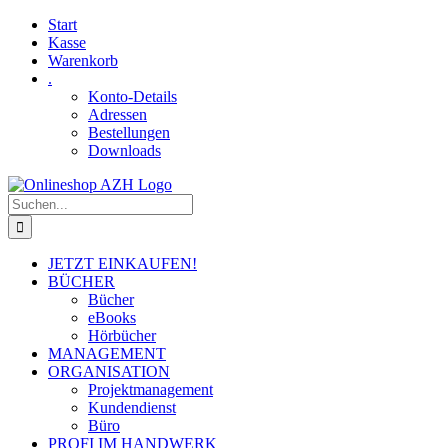
Skip
Facebook
YouTube
Start
to
Kasse
content
Warenkorb
.
Konto-Details
Adressen
Bestellungen
Downloads
Suche
nach:
JETZT EINKAUFEN!
BÜCHER
Bücher
eBooks
Hörbücher
MANAGEMENT
ORGANISATION
Projektmanagement
Kundendienst
Büro
PROFI IM HANDWERK