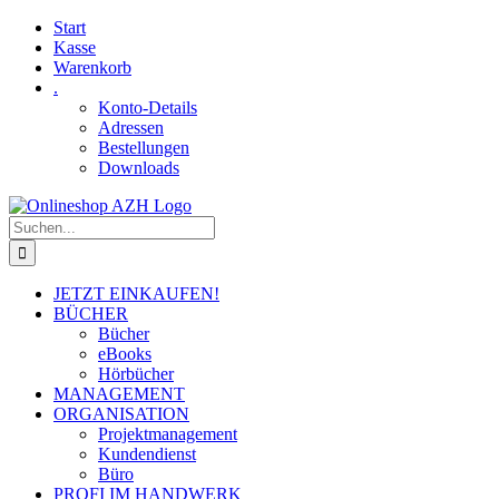
Skip
Facebook
YouTube
Start
to
Kasse
content
Warenkorb
.
Konto-Details
Adressen
Bestellungen
Downloads
Suche
nach:
JETZT EINKAUFEN!
BÜCHER
Bücher
eBooks
Hörbücher
MANAGEMENT
ORGANISATION
Projektmanagement
Kundendienst
Büro
PROFI IM HANDWERK