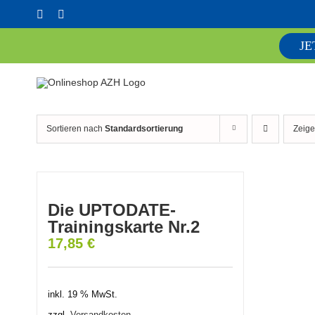
Skip
Facebook
YouTube
to
content
JE
Sortieren nach
Standardsortierung
Zeig
Die UPTODATE-
Trainingskarte Nr.2
17,85
€
inkl. 19 % MwSt.
zzgl.
Versandkosten