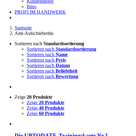
Kundendienst
Büro
PROFI IM HANDWERK
Startseite
Anti-Aufschieberitis
Sortieren nach
Standardsortierung
Sortieren nach
Standardsortierung
Sortieren nach
Name
Sortieren nach
Preis
Sortieren nach
Datum
Sortieren nach
Beliebtheit
Sortieren nach
Bewertung
Zeige
20 Produkte
Zeige
20 Produkte
Zeige
40 Produkte
Zeige
60 Produkte
Die UPTODATE-Trainingskarte Nr.2