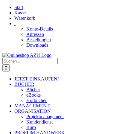
Skip
Facebook
YouTube
Start
to
Kasse
content
Warenkorb
.
Konto-Details
Adressen
Bestellungen
Downloads
Suche
nach:
JETZT EINKAUFEN!
BÜCHER
Bücher
eBooks
Hörbücher
MANAGEMENT
ORGANISATION
Projektmanagement
Kundendienst
Büro
PROFI IM HANDWERK