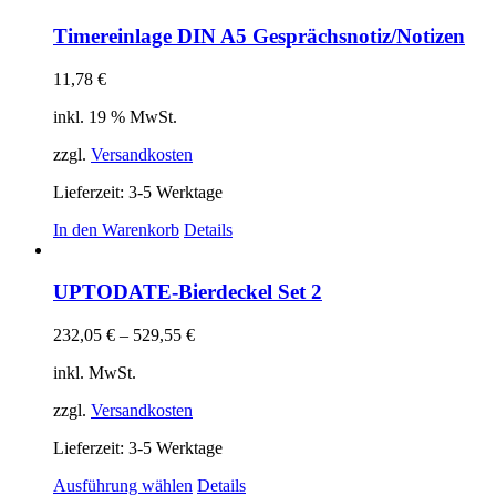
Timereinlage DIN A5 Gesprächsnotiz/Notizen
11,78
€
inkl. 19 % MwSt.
zzgl.
Versandkosten
Lieferzeit:
3-5 Werktage
In den Warenkorb
Details
UPTODATE-Bierdeckel Set 2
232,05
€
–
529,55
€
inkl. MwSt.
zzgl.
Versandkosten
Lieferzeit:
3-5 Werktage
Dieses
Ausführung wählen
Details