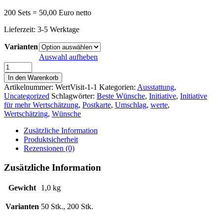
200 Sets = 50,00 Euro netto
Lieferzeit:
3-5 Werktage
Varianten
Auswahl aufheben
Geschenk-
Klappkarte
In den Warenkorb
"Mit
Artikelnummer:
WertVisit-1-1
Kategorien:
Ausstattung
,
besten
Uncategorized
Schlagwörter:
Beste Wünsche
,
Initiative
,
Initiative
Wünschen"
für mehr Wertschätzung
,
Postkarte
,
Umschlag
,
werte
,
Menge
Wertschätzing
,
Wünsche
Zusätzliche Information
Produktsicherheit
Rezensionen (0)
Zusätzliche Information
Gewicht
1,0 kg
Varianten
50 Stk., 200 Stk.