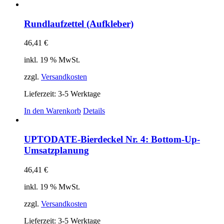
Produkt
weist
mehrere
Rundlaufzettel (Aufkleber)
Varianten
auf.
46,41
€
Die
Optionen
inkl. 19 % MwSt.
können
auf
zzgl.
Versandkosten
der
Produktseite
Lieferzeit:
3-5 Werktage
gewählt
In den Warenkorb
Details
werden
UPTODATE-Bierdeckel Nr. 4: Bottom-Up-
Umsatzplanung
46,41
€
inkl. 19 % MwSt.
zzgl.
Versandkosten
Lieferzeit:
3-5 Werktage