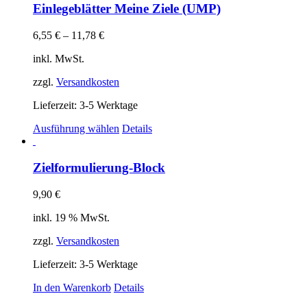
mehrere
Einlegeblätter Meine Ziele (UMP)
Varianten
auf.
6,55
€
–
11,78
€
Die
Optionen
inkl. MwSt.
können
auf
zzgl.
Versandkosten
der
Produktseite
Lieferzeit:
3-5 Werktage
gewählt
Dieses
Ausführung wählen
Details
werden
Produkt
weist
mehrere
Zielformulierung-Block
Varianten
auf.
9,90
€
Die
Optionen
inkl. 19 % MwSt.
können
auf
zzgl.
Versandkosten
der
Produktseite
Lieferzeit:
3-5 Werktage
gewählt
In den Warenkorb
Details
werden