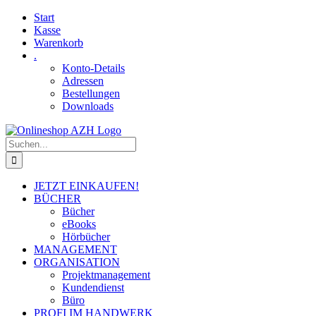
Skip
Facebook
YouTube
Start
to
Kasse
content
Warenkorb
.
Konto-Details
Adressen
Bestellungen
Downloads
Suche
nach:
JETZT EINKAUFEN!
BÜCHER
Bücher
eBooks
Hörbücher
MANAGEMENT
ORGANISATION
Projektmanagement
Kundendienst
Büro
PROFI IM HANDWERK