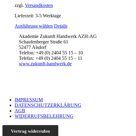
zzgl.
Versandkosten
Lieferzeit:
3-5 Werktage
Dieses
Ausführung wählen
Details
Produkt
Akademie Zukunft Handwerk AZH-AG
weist
Schaufenberger Straße 61
mehrere
52477 Alsdorf
Varianten
Telefon: +49 (0) 2404 55 15 – 10
auf.
Telefax: +49 (0) 2404 55 15 – 11
Die
www.zukunft-handwerk.de
Optionen
können
auf
der
Produktseite
gewählt
werden
IMPRESSUM
DATENSCHUTZERKLÄRUNG
AGB
WIDERRUFSBELEHRUNG
Vertrag widerrufen