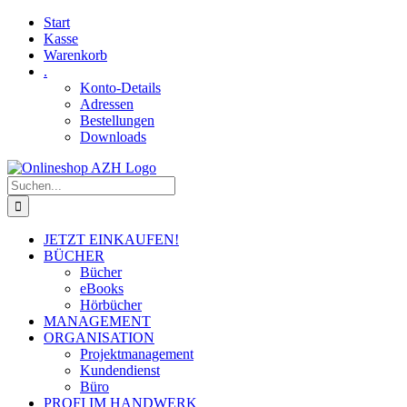
Skip
Facebook
YouTube
Start
to
Kasse
content
Warenkorb
.
Konto-Details
Adressen
Bestellungen
Downloads
Suche
nach:
JETZT EINKAUFEN!
BÜCHER
Bücher
eBooks
Hörbücher
MANAGEMENT
ORGANISATION
Projektmanagement
Kundendienst
Büro
PROFI IM HANDWERK