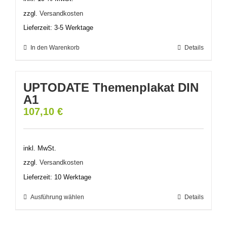
zzgl.
Versandkosten
Lieferzeit:
3-5 Werktage
In den Warenkorb
Details
UPTODATE Themenplakat DIN
A1
107,10
€
inkl. MwSt.
zzgl.
Versandkosten
Lieferzeit:
10 Werktage
Ausführung wählen
Dieses
Details
Produkt
weist