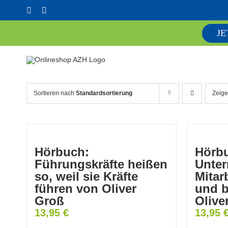
Skip
Facebook
YouTube
to
content
JE
Sortieren nach
Standardsortierung
Zeig
Hörbuch:
Hörbu
Führungskräfte heißen
Unter
so, weil sie Kräfte
Mitar
führen von Oliver
und b
Groß
Olive
13,95
€
13,95