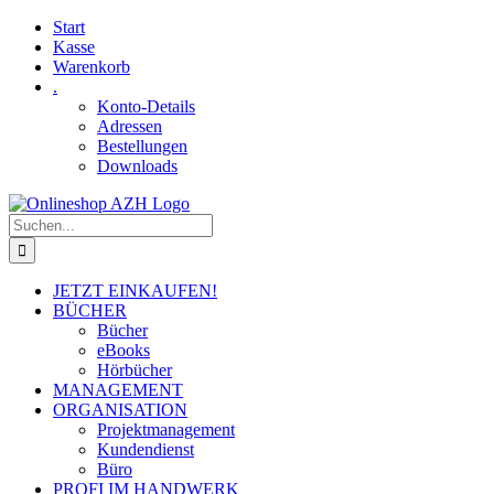
Skip
Facebook
YouTube
Start
to
Kasse
content
Warenkorb
.
Konto-Details
Adressen
Bestellungen
Downloads
Suche
nach:
JETZT EINKAUFEN!
BÜCHER
Bücher
eBooks
Hörbücher
MANAGEMENT
ORGANISATION
Projektmanagement
Kundendienst
Büro
PROFI IM HANDWERK