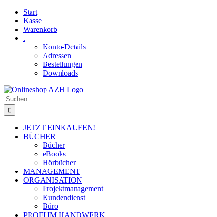
Skip
Facebook
YouTube
Start
to
Kasse
content
Warenkorb
.
Konto-Details
Adressen
Bestellungen
Downloads
Suche
nach:
JETZT EINKAUFEN!
BÜCHER
Bücher
eBooks
Hörbücher
MANAGEMENT
ORGANISATION
Projektmanagement
Kundendienst
Büro
PROFI IM HANDWERK