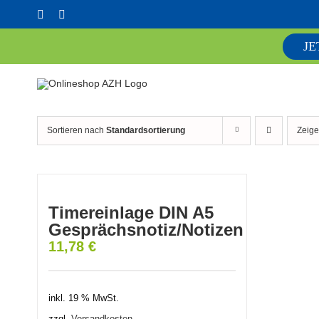
Skip
Facebook
YouTube
to
content
JE
Sortieren nach
Standardsortierung
Zeig
Timereinlage DIN A5
Gesprächsnotiz/Notizen
11,78
€
inkl. 19 % MwSt.
zzgl.
Versandkosten