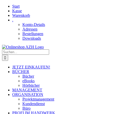
Skip
Facebook
YouTube
Start
to
Kasse
content
Warenkorb
.
Konto-Details
Adressen
Bestellungen
Downloads
Suche
nach:
JETZT EINKAUFEN!
BÜCHER
Bücher
eBooks
Hörbücher
MANAGEMENT
ORGANISATION
Projektmanagement
Kundendienst
Büro
PROFI IM HANDWERK