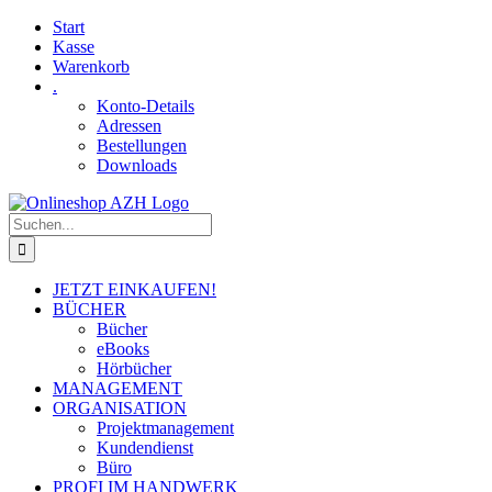
Skip
Facebook
YouTube
Start
to
Kasse
content
Warenkorb
.
Konto-Details
Adressen
Bestellungen
Downloads
Suche
nach:
JETZT EINKAUFEN!
BÜCHER
Bücher
eBooks
Hörbücher
MANAGEMENT
ORGANISATION
Projektmanagement
Kundendienst
Büro
PROFI IM HANDWERK