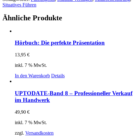
Erfolgsfaktor
Situatives Führen
Situatives
Führen
Ähnliche Produkte
Menge
Hörbuch: Die perfekte Präsentation
13,95
€
inkl. 7 % MwSt.
In den Warenkorb
Details
UPTODATE-Band 8 – Professioneller Verkauf
im Handwerk
49,90
€
inkl. 7 % MwSt.
zzgl.
Versandkosten