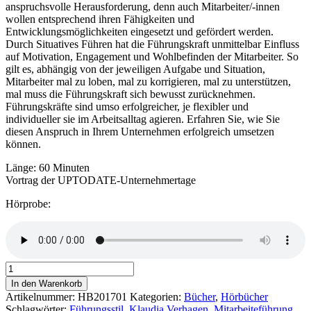
anspruchsvolle Herausforderung, denn auch Mitarbeiter/-innen
wollen entsprechend ihren Fähigkeiten und
Entwicklungsmöglichkeiten eingesetzt und gefördert werden.
Durch Situatives Führen hat die Führungskraft unmittelbar Einfluss
auf Motivation, Engagement und Wohlbefinden der Mitarbeiter. So
gilt es, abhängig von der jeweiligen Aufgabe und Situation,
Mitarbeiter mal zu loben, mal zu korrigieren, mal zu unterstützen,
mal muss die Führungskraft sich bewusst zurücknehmen.
Führungskräfte sind umso erfolgreicher, je flexibler und
individueller sie im Arbeitsalltag agieren. Erfahren Sie, wie Sie
diesen Anspruch in Ihrem Unternehmen erfolgreich umsetzen
können.
Länge: 60 Minuten
Vortrag der UPTODATE-Unternehmertage
Hörprobe:
Hörbuch:
Mitarbeiterführung
In den Warenkorb
heute
Artikelnummer:
HB201701
Kategorien:
Bücher
,
Hörbücher
–
Schlagwörter:
Führungsstil
,
Klaudia Verhagen
,
Mitarbeiteführung
,