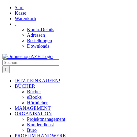
Skip
Facebook
YouTube
Start
to
Kasse
content
Warenkorb
.
Konto-Details
Adressen
Bestellungen
Downloads
Suche
nach:
JETZT EINKAUFEN!
BÜCHER
Bücher
eBooks
Hörbücher
MANAGEMENT
ORGANISATION
Projektmanagement
Kundendienst
Büro
PROFI IM HANDWERK