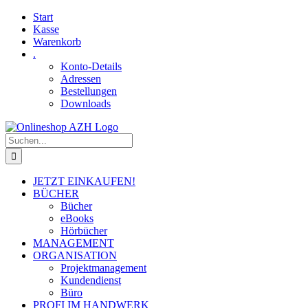
Skip
Facebook
YouTube
Start
to
Kasse
content
Warenkorb
.
Konto-Details
Adressen
Bestellungen
Downloads
Suche
nach:
JETZT EINKAUFEN!
BÜCHER
Bücher
eBooks
Hörbücher
MANAGEMENT
ORGANISATION
Projektmanagement
Kundendienst
Büro
PROFI IM HANDWERK