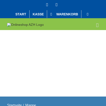
Skip
Facebook
YouTube
to
content
START
KASSE
WARENKORB
Startseite
Mappe